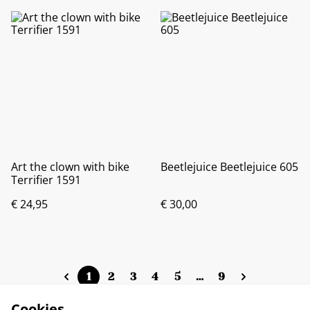
Art the clown with bike
Beetlejuice Beetlejuice 605
Terrifier 1591
€ 24,95
€ 30,00
1
2
3
4
5
…
9
Cookies