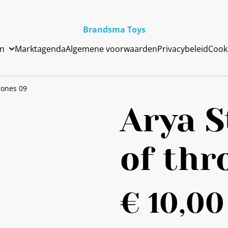
Brandsma Toys
en
Marktagenda
Algemene voorwaarden
Privacybeleid
Cook
rones 09
Arya 
of thr
€ 10,00