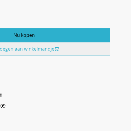
Nu kopen
oegen aan winkelmandje
!!
 09