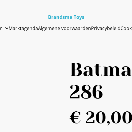
Brandsma Toys
en
Marktagenda
Algemene voorwaarden
Privacybeleid
Cook
Batma
286
€ 20,0