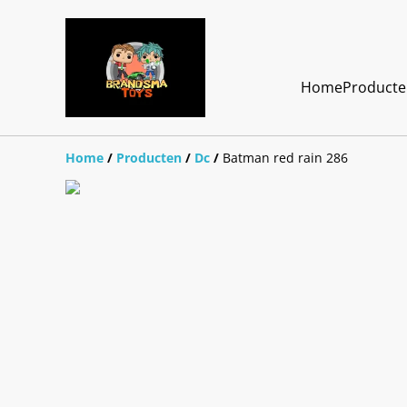
Home
Product
Home
/
Producten
/
Dc
/
Batman red rain 286