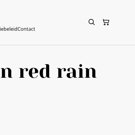
iebeleid
Contact
n red rain
0