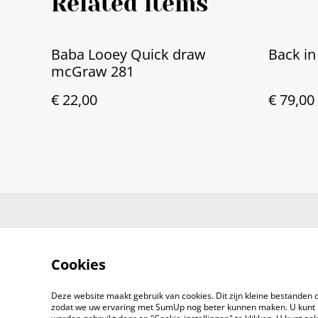
Related items
Baba Looey Quick draw
Back i
mcGraw 281
€ 22,00
€ 79,00
Cookies
Deze website maakt gebruik van cookies. Dit zijn kleine bestanden d
zodat we uw ervaring met SumUp nog beter kunnen maken. U kunt 