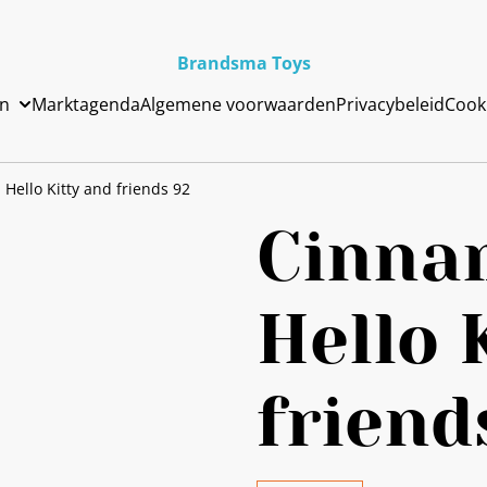
Brandsma Toys
en
Marktagenda
Algemene voorwaarden
Privacybeleid
Cook
Hello Kitty and friends 92
Cinna
Hello 
friend