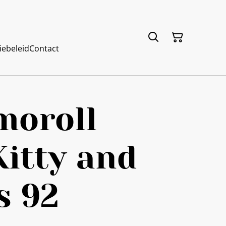
iebeleid
Contact
moroll
Kitty and
s 92