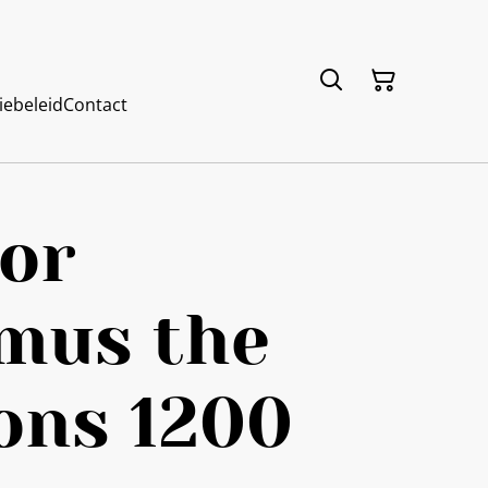
iebeleid
Contact
or
mus the
ons 1200