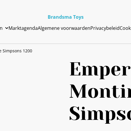
Brandsma Toys
en
Marktagenda
Algemene voorwaarden
Privacybeleid
Cook
e Simpsons 1200
Emper
Monti
Simps