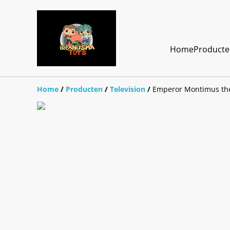
Home
Product
Home
/
Producten
/
Television
/
Emperor Montimus th