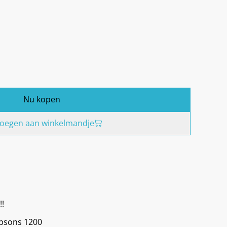
Nu kopen
oegen aan winkelmandje
!!
psons 1200