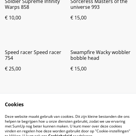
Soldier Supreme Infinity
Sorceress Masters of the
Warps 858
universe 993
€ 10,00
€ 15,00
Speed racer Speed racer
Swampfire Wacky wobbler
754
bobble head
€ 25,00
€ 15,00
Cookies
Deze website maakt gebruik van cookies. Dit zijn kleine bestanden die ons
helpen te begrijpen hoe u onze diensten gebruikt, zodat we uw ervaring
met SumUp nog beter kunnen maken. U kunt meer over deze cookies
vinden en regelen hoe deze worden gebruikt door op "Cookie-instellingen"
te klikken. U kunt ook ons
Cookiebeleid
raadplegen.