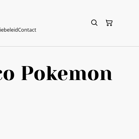
iebeleid
Contact
co Pokemon