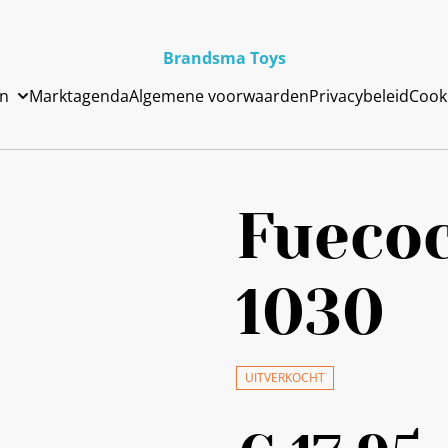
Brandsma Toys
en
Marktagenda
Algemene voorwaarden
Privacybeleid
Cook
Fueco
1030
UITVERKOCHT