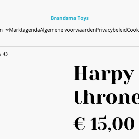
Brandsma Toys
en
Marktagenda
Algemene voorwaarden
Privacybeleid
Cook
s 43
Harpy
throne
€ 15,00