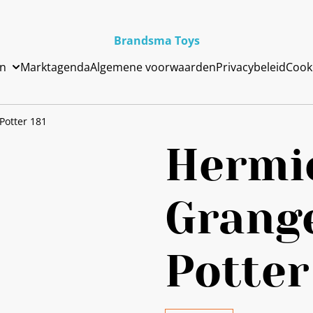
Brandsma Toys
en
Marktagenda
Algemene voorwaarden
Privacybeleid
Cook
Potter 181
Hermi
Grang
Potter