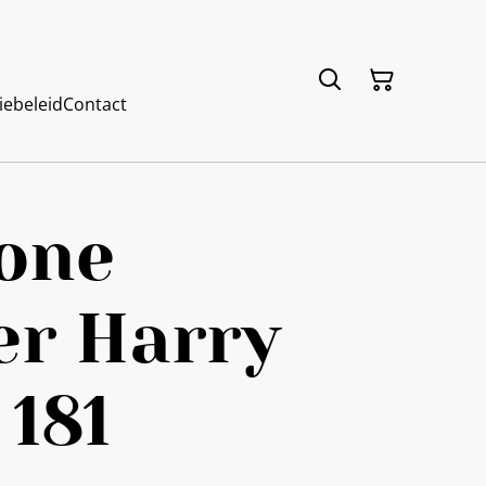
iebeleid
Contact
one
er Harry
 181