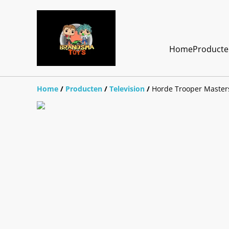
Home
Product
Home
/
Producten
/
Television
/
Horde Trooper Masters