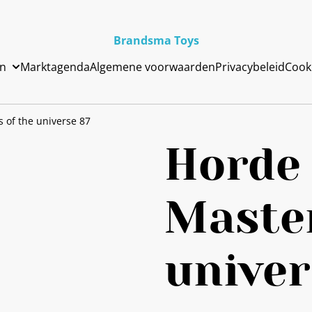
Brandsma Toys
en
Marktagenda
Algemene voorwaarden
Privacybeleid
Cook
 of the universe 87
Horde
Master
univer