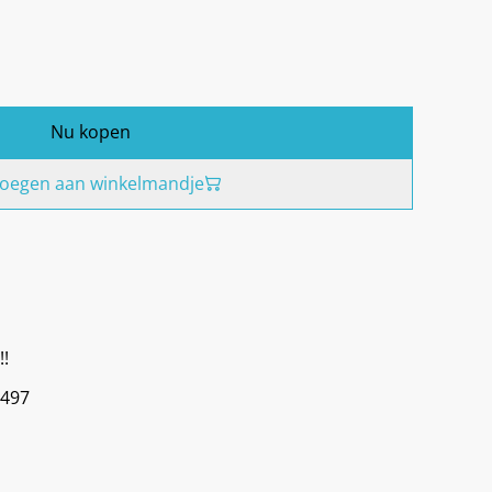
Nu kopen
oegen aan winkelmandje
!!
 497