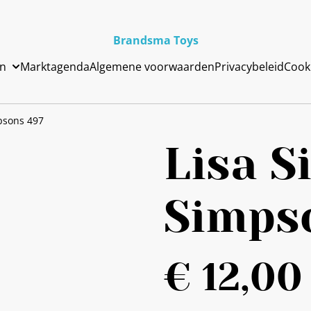
Brandsma Toys
en
Marktagenda
Algemene voorwaarden
Privacybeleid
Cook
psons 497
Lisa 
Simps
€ 12,00