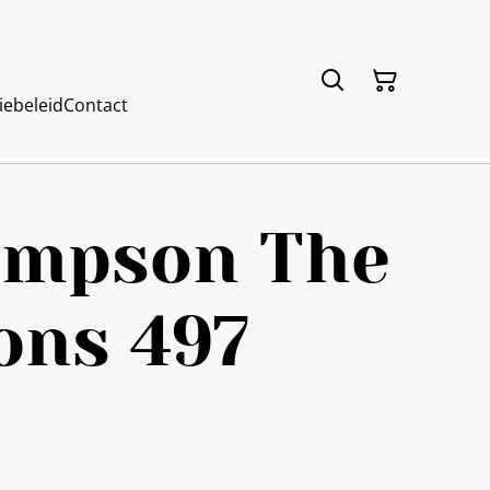
iebeleid
Contact
Simpson The
ons 497