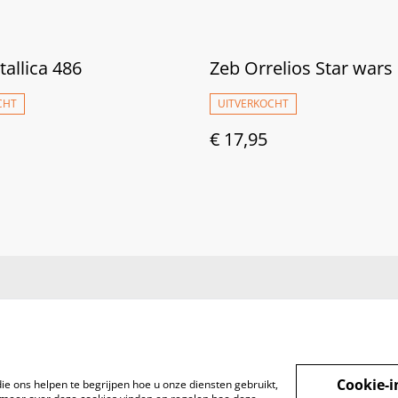
tallica 486
Zeb Orrelios Star wars
CHT
UITVERKOCHT
€ 17,95
Cookie-i
ie ons helpen te begrijpen hoe u onze diensten gebruikt,