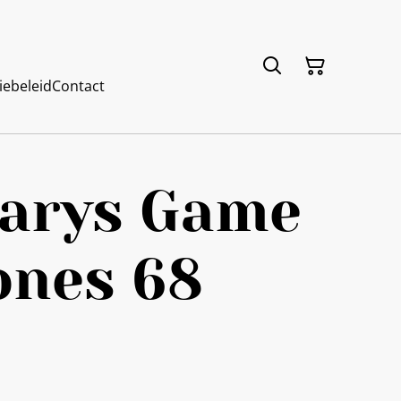
iebeleid
Contact
Varys Game
ones 68