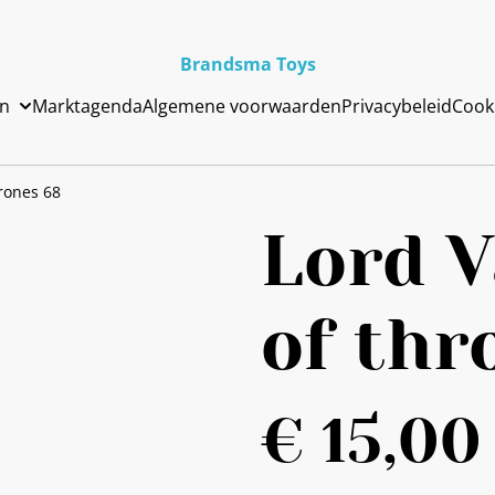
Brandsma Toys
en
Marktagenda
Algemene voorwaarden
Privacybeleid
Cook
rones 68
Lord 
of thr
€ 15,00