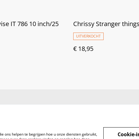
se IT 786 10 inch/25
Chrissy Stranger thing
UITVERKOCHT
€ 18,95
Cookie-i
ie ons helpen te begrijpen hoe u onze diensten gebruikt,