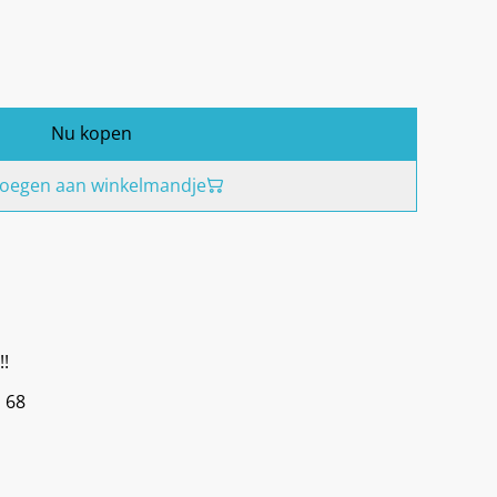
Nu kopen
oegen aan winkelmandje
!!
 68