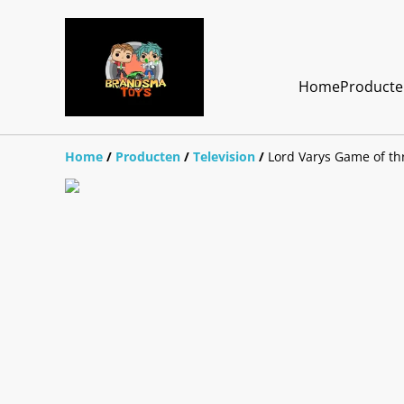
Home
Product
Home
/
Producten
/
Television
/
Lord Varys Game of th