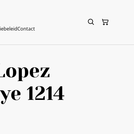
iebeleid
Contact
Lopez
ye 1214