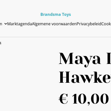
Brandsma Toys
en
Marktagenda
Algemene voorwaarden
Privacybeleid
Cook
4
Maya 
Hawke
€ 10,00