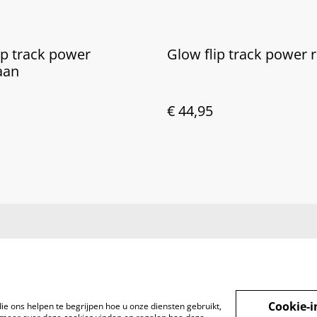
ip track power
Glow flip track power 
aan
€ 44,95
Cookie-i
ie ons helpen te begrijpen hoe u onze diensten gebruikt,