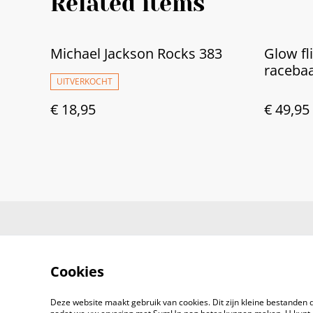
Related items
Michael Jackson Rocks 383
Glow fl
raceba
UITVERKOCHT
€ 18,95
€ 49,95
Cookies
Deze website maakt gebruik van cookies. Dit zijn kleine bestanden d