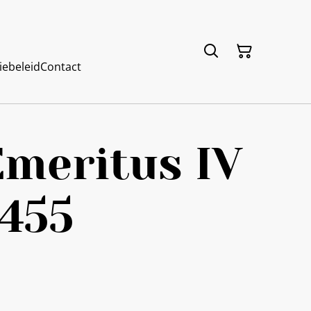
iebeleid
Contact
meritus IV
455