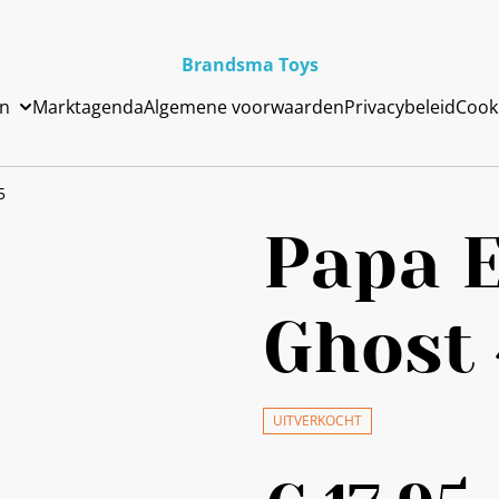
Brandsma Toys
en
Marktagenda
Algemene voorwaarden
Privacybeleid
Cook
5
Papa E
Ghost 
UITVERKOCHT