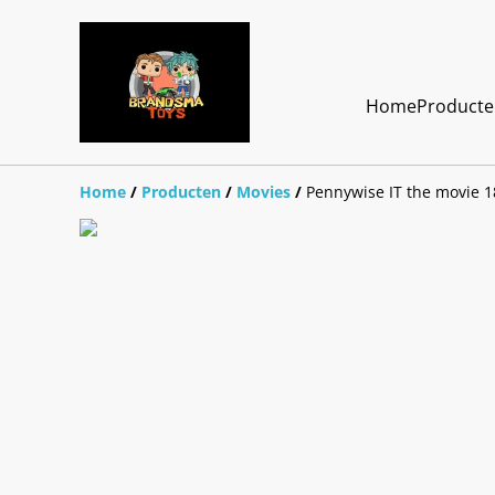
Home
Product
Home
/
Producten
/
Movies
/
Pennywise IT the movie 