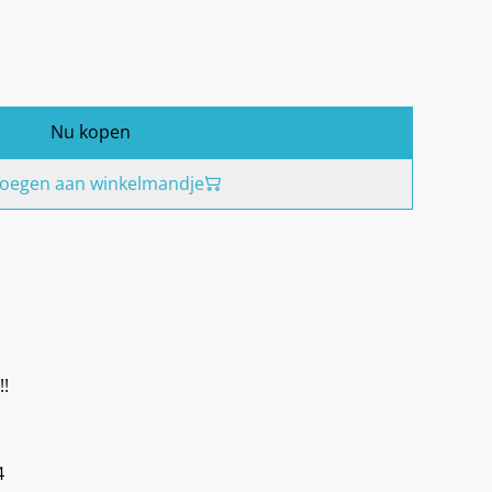
Nu kopen
oegen aan winkelmandje
!!
4