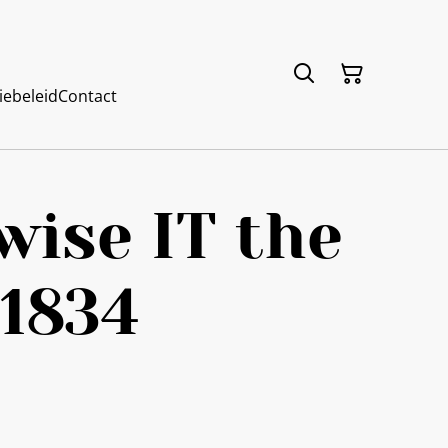
iebeleid
Contact
ise IT the
1834