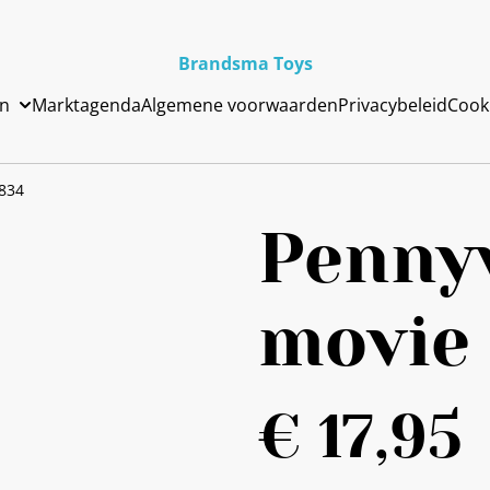
Brandsma Toys
en
Marktagenda
Algemene voorwaarden
Privacybeleid
Cook
1834
Pennyw
movie 
€ 17,95