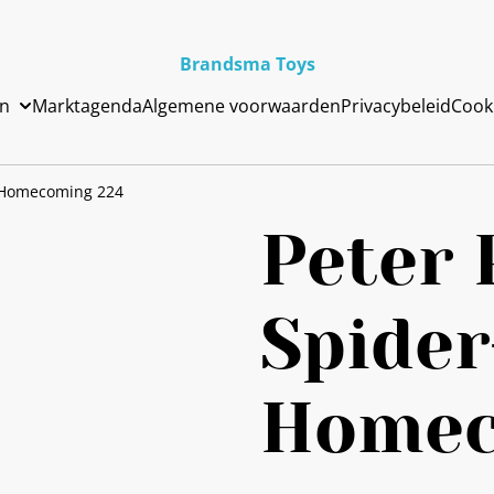
Brandsma Toys
en
Marktagenda
Algemene voorwaarden
Privacybeleid
Cook
 Homecoming 224
Peter 
Spide
Homec