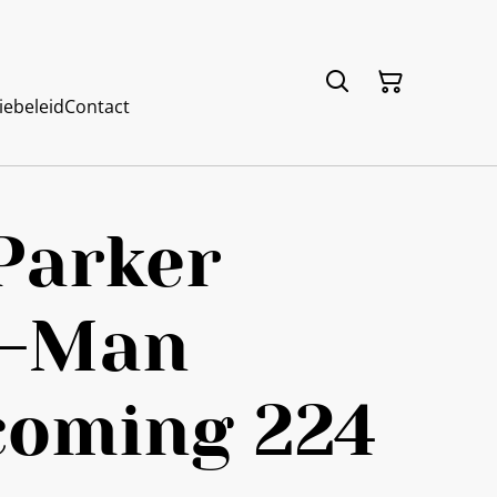
iebeleid
Contact
Parker
r-Man
oming 224