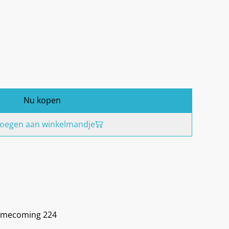
0
Nu kopen
oegen aan winkelmandje
Homecoming 224