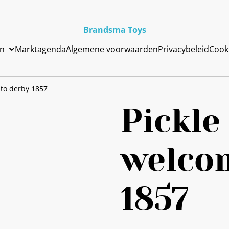
Brandsma Toys
en
Marktagenda
Algemene voorwaarden
Privacybeleid
Cook
 to derby 1857
Pickle
welco
1857