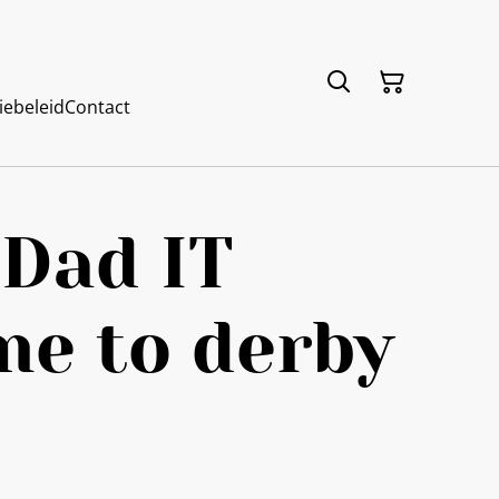
iebeleid
Contact
 Dad IT
me to derby