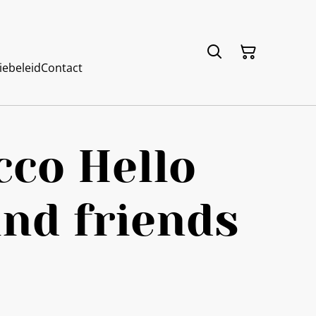
iebeleid
Contact
co Hello
and friends