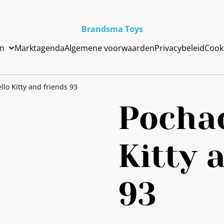
Brandsma Toys
en
Marktagenda
Algemene voorwaarden
Privacybeleid
Cook
lo Kitty and friends 93
Pochac
Kitty 
93