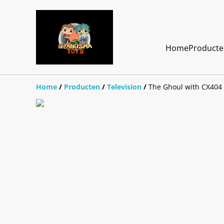
Home
Product
Home
/
Producten
/
Television
/
The Ghoul with CX404 