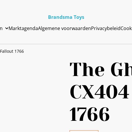
Brandsma Toys
en
Marktagenda
Algemene voorwaarden
Privacybeleid
Cook
Fallout 1766
The Gh
CX404 
1766